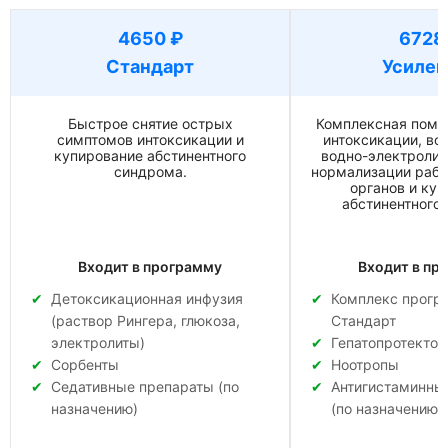
соглашением по обработке
персональных данных
Отправить
соглашением по обработке
соглашением по обработке
персональных данных
персональных данных
Заказать звонок
4650 ₽
6728
Отправить
Отправить
Отправить
Стандарт
Усилен
Быстрое снятие острых
Комплексная помо
симптомов интоксикации и
интоксикации, во
купирование абстинентного
водно-электролит
синдрома.
нормализации рабо
органов и ку
абстинентного
Входит в программу
Входит в пр
Детоксикационная инфузия
Комплекс прог
(раствор Рингера, глюкоза,
Стандарт
электролиты)
Гепатопротекто
Сорбенты
Ноотропы
Седативные препараты (по
Антигистаминны
назначению)
(по назначению)