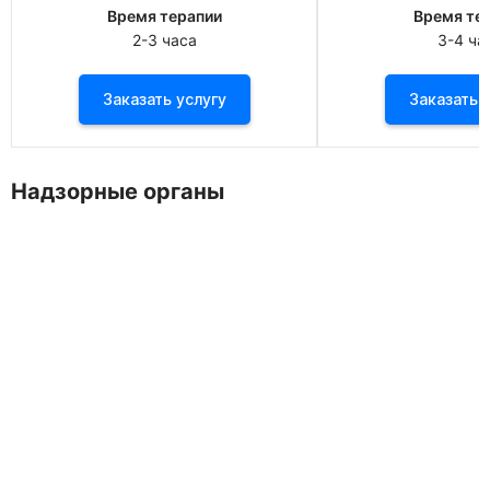
Время терапии
Время те
2-3 часа
3-4 ча
Заказать услугу
За
Надзорные органы