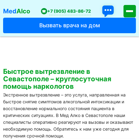
Med
Alco
+7 (905) 483-86-72
Вызвать врача на дом
Севастополь
ул. Леваневского, 23
call-центр:
Лицензия: № 349-922-75-48
Быстрое вытрезвление в
Севастополе – круглосуточная
помощь наркологов
Услуги
Экстренное вытрезвление – это услуга, направленная на
О клинике
быстрое снятие симптомов алкогольной интоксикации и
восстановление нормального состояния пациента в
Акции клиники
критических ситуациях. В Мед Алко в Севастополе наши
Специалисты
специалисты оперативно реагируют на вызовы и оказывают
Вакансии
необходимую помощь. Обратитесь к нам уже сегодня для
Цены
получения срочной помощи.
Вопросы и ответы