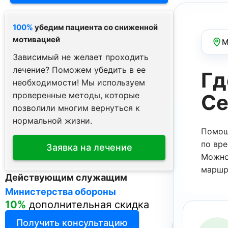
100%
убедим пациента со сниженной
мотивацией
М
Зависимый не желает проходить
лечение? Поможем убедить в ее
Гд
необходимости! Мы используем
проверенные методы, которые
Се
позволили многим вернуться к
нормальной жизни.
Помощ
по вре
Заявка на лечение
Можно
маршр
ВЫЗЫВ
Действующим служащим
Акция –
бес
ПОЛУЧИТЬ 
СВЯЗАТ
Министерства обороны
для зависи
10%
дополнительная скидка
для алкоз
Севастоп
Спасибо з
Получить консультацию