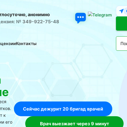
глосуточно, анонимно
ензия: № 349-922-75-48
ицензии
Контакты
а
ле
еся
тков.
Сейчас дежурит 20 бригад врачей
т к
ии его
Врач выезжает через 9 минут