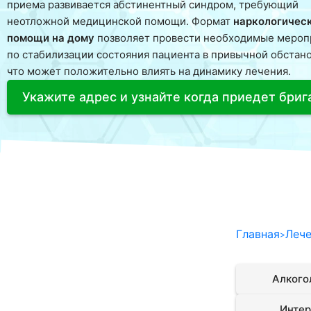
приема развивается абстинентный синдром, требующий
неотложной медицинской помощи. Формат
наркологичес
помощи на дому
позволяет провести необходимые мероп
по стабилизации состояния пациента в привычной обстано
что может положительно влиять на динамику лечения.
Укажите адрес и узнайте когда приедет бри
Главная
Лече
Кодирование Актоплексом
Алкого
Кодирование от алкоголизма Аквилонг
Лечение на дому
Кодирование Алгоминалом
Интер