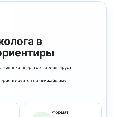
колога в
 ориентиры
ле звонка оператор сориентирует
а ориентируется по ближайшему
изма
со
я получите
Формат