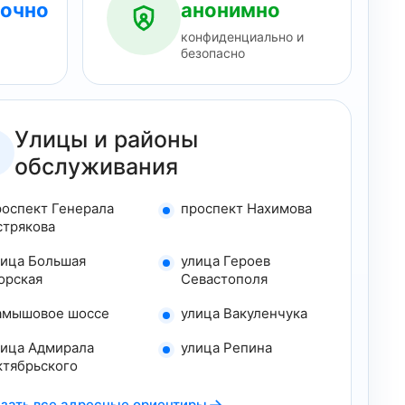
точно
анонимно
ию
ю
конфиденциально и
безопасно
отке
отке
отке
отке
Улицы и районы
обслуживания
роспект Генерала
проспект Нахимова
стрякова
лица Большая
улица Героев
орская
Севастополя
амышовое шоссе
улица Вакуленчука
лица Адмирала
улица Репина
ктябрьского
→
зать все адресные ориентиры