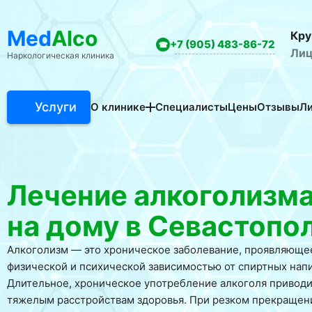
Med
Alco
Кру
+7 (905) 483-86-72
Лиц
Наркологическая клиника
Услуги
О клинике
Специалисты
Цены
Отзывы
Л
Акции клиники
Вакансии
Вопросы и ответы
Лечение алкоголизм
Фотогалерея
на дому в Севастопо
Алкоголизм — это хроническое заболевание, проявляюще
физической и психической зависимостью от спиртных напи
Длительное, хроническое употребление алкоголя приводи
тяжелым расстройствам здоровья. При резком прекращен