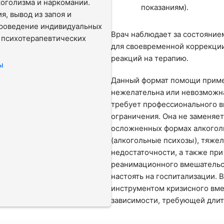
оголизма и наркомании.
показаниям).
я, вывод из запоя и
Проведение индивидуальных
Врач наблюдает за состояние
 психотерапевтических
для своевременной коррекци
реакций на терапию.
ы
Данный формат помощи примен
нежелательна или невозможна
требует профессионального в
ограничения. Она не заменяе
осложненных формах алкоголи
(алкогольные психозы), тяже
недостаточности, а также пр
реанимационного вмешательств
настоять на госпитализации.
инструментом кризисного вме
зависимости, требующей длит