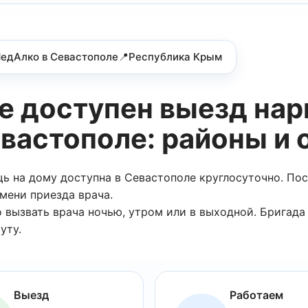
едАлко в Севастополе📍Республика Крым
е доступен выезд нар
вастополе: районы и
ь на дому доступна в Севастополе круглосуточно. Пос
мени приезда врача.
ОСТАВИТЬ ОТЗЫВ
ЗАДАТЬ ВОПРОС
 вызвать врача ночью, утром или в выходной. Бригад
ОСТАВИТЬТЕ ЗАЯВКУ
уту.
АТЬ ВРАЧА
ОБРАТНЫЙ ЗВОНОК
платная консультация
Кодирование от алкогол
И мы напишем Вам по поводу работы
КОНСУЛЬТАЦИЮ
ЬСЯ С НАМИ
Заполните форму ниже, мы вам перезвоним
мых
скидкой
ВЫБОР ГОРОДА
ависимых в
заказав вывод из запо
оле
скидку
1000 руб.
а заявку! Мы
Выезд
Работаем
ОШИБКА ОТПРАВЛЕНИЯ ЗАЯВКИ!