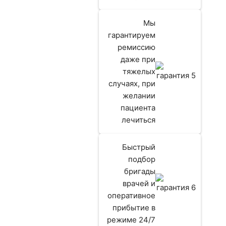
Мы
гарантируем
ремиссию
ию
даже при
тяжелых
ам
случаях, при
желании
пациента
лечиться
Быстрый
подбор
бригады
врачей и
оперативное
прибытие в
режиме 24/7